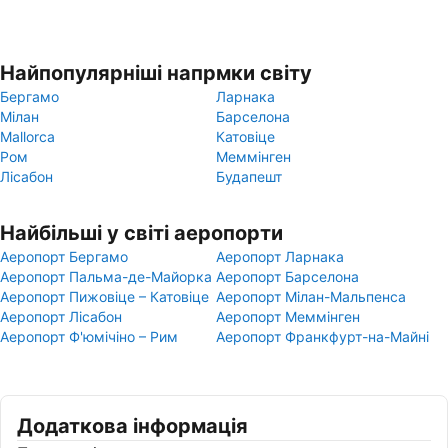
Найпопулярніші напрмки світу
Бергамо
Ларнака
Мілан
Барселона
Mallorca
Катовіце
Ром
Меммінген
Лісабон
Будапешт
Найбільші у світі аеропорти
Аеропорт Бергамо
Аеропорт Ларнака
Аеропорт Пальма-де-Майорка
Аеропорт Барселона
Аеропорт Пижовіце – Катовіце
Аеропорт Мілан-Мальпенса
Аеропорт Лісабон
Аеропорт Меммінген
Аеропорт Ф'юмічіно – Рим
Аеропорт Франкфурт-на-Майні
Додаткова інформація