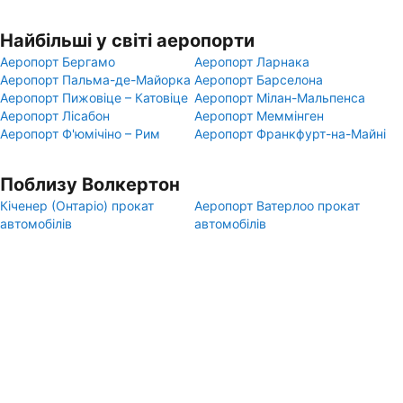
Найбільші у світі аеропорти
Аеропорт Бергамо
Аеропорт Ларнака
Аеропорт Пальма-де-Майорка
Аеропорт Барселона
Аеропорт Пижовіце – Катовіце
Аеропорт Мілан-Мальпенса
Аеропорт Лісабон
Аеропорт Меммінген
Аеропорт Ф'юмічіно – Рим
Аеропорт Франкфурт-на-Майні
Поблизу Волкертон
Кіченер (Онтаріо) прокат
Аеропорт Ватерлоо прокат
автомобілів
автомобілів