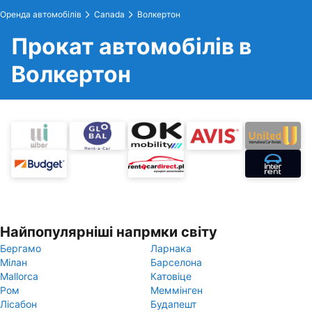
Оренда автомобілів
Canada
Волкертон
Прокат автомобілів в
Волкертон
Найпопулярніші напрмки світу
Бергамо
Ларнака
Мілан
Барселона
Mallorca
Катовіце
Ром
Меммінген
Лісабон
Будапешт