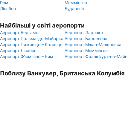
Ром
Меммінген
Лісабон
Будапешт
Найбільші у світі аеропорти
Аеропорт Бергамо
Аеропорт Ларнака
Аеропорт Пальма-де-Майорка
Аеропорт Барселона
Аеропорт Пижовіце – Катовіце
Аеропорт Мілан-Мальпенса
Аеропорт Лісабон
Аеропорт Меммінген
Аеропорт Ф'юмічіно – Рим
Аеропорт Франкфурт-на-Майні
Поблизу Ванкувер, Британська Колумбія