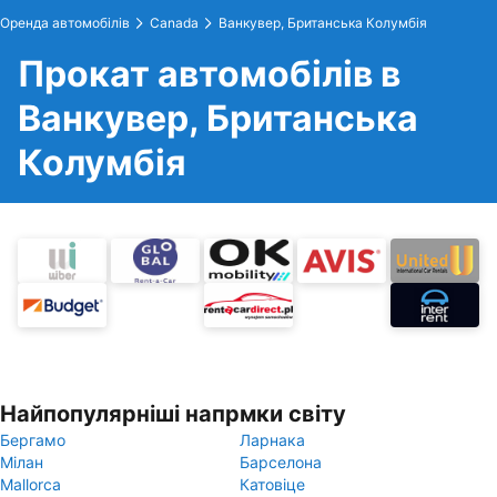
Оренда автомобілів
Canada
Ванкувер, Британська Колумбія
Прокат автомобілів в
Ванкувер, Британська
Колумбія
Найпопулярніші напрмки світу
Бергамо
Ларнака
Мілан
Барселона
Mallorca
Катовіце