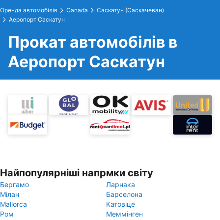
Оренда автомобілів
Canada
Саскатун (Саскачеван)
Аеропорт Саскатун
Прокат автомобілів в
Аеропорт Саскатун
Найпопулярніші напрмки світу
Бергамо
Ларнака
Мілан
Барселона
Mallorca
Катовіце
Ром
Меммінген