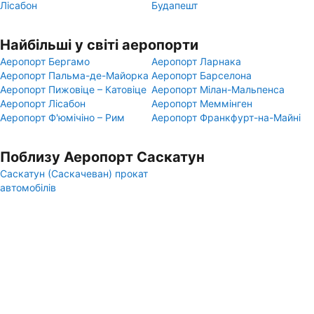
Лісабон
Будапешт
Найбільші у світі аеропорти
Аеропорт Бергамо
Аеропорт Ларнака
Аеропорт Пальма-де-Майорка
Аеропорт Барселона
Аеропорт Пижовіце – Катовіце
Аеропорт Мілан-Мальпенса
Аеропорт Лісабон
Аеропорт Меммінген
Аеропорт Ф'юмічіно – Рим
Аеропорт Франкфурт-на-Майні
Поблизу Аеропорт Саскатун
Саскатун (Саскачеван) прокат
автомобілів