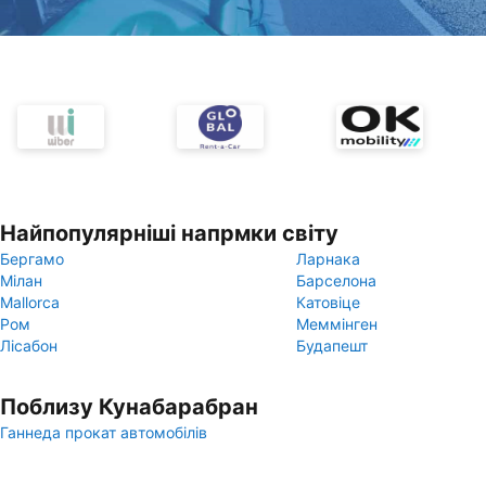
Найпопулярніші напрмки світу
Бергамо
Ларнака
Мілан
Барселона
Mallorca
Катовіце
Ром
Меммінген
Лісабон
Будапешт
Поблизу Кунабарабран
Ганнеда прокат автомобілів