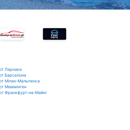
рт Ларнака
рт Барселона
рт Мілан-Мальпенса
рт Меммінген
рт Франкфурт-на-Майні