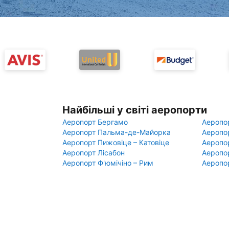
Найбільші у світі аеропорти
Аеропорт Бергамо
Аеропо
Аеропорт Пальма-де-Майорка
Аеропо
Аеропорт Пижовіце – Катовіце
Аеропо
Аеропорт Лісабон
Аеропо
Аеропорт Ф'юмічіно – Рим
Аеропо