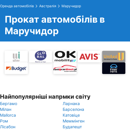
Оренда автомобілів
Австралія
Маручидор
Прокат автомобілів в
Маручидор
Найпопулярніші напрмки світу
Бергамо
Ларнака
Мілан
Барселона
Mallorca
Катовіце
Ром
Меммінген
Лісабон
Будапешт