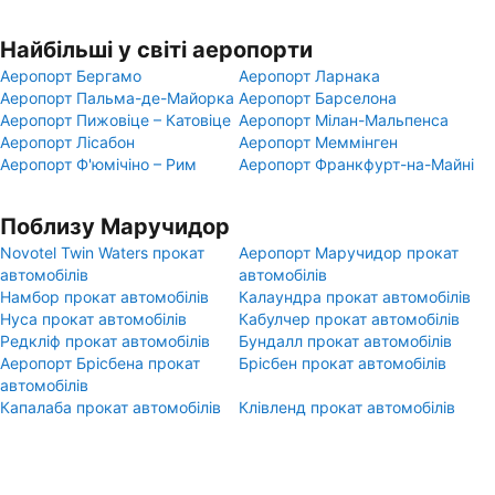
Найбільші у світі аеропорти
Аеропорт Бергамо
Аеропорт Ларнака
Аеропорт Пальма-де-Майорка
Аеропорт Барселона
Аеропорт Пижовіце – Катовіце
Аеропорт Мілан-Мальпенса
Аеропорт Лісабон
Аеропорт Меммінген
Аеропорт Ф'юмічіно – Рим
Аеропорт Франкфурт-на-Майні
Поблизу Маручидор
Novotel Twin Waters прокат
Аеропорт Маручидор прокат
автомобілів
автомобілів
Намбор прокат автомобілів
Калаундра прокат автомобілів
Нуса прокат автомобілів
Кабулчер прокат автомобілів
Редкліф прокат автомобілів
Бундалл прокат автомобілів
Аеропорт Брісбена прокат
Брісбен прокат автомобілів
автомобілів
Капалаба прокат автомобілів
Клівленд прокат автомобілів