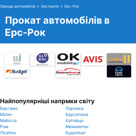
Оренда автомобілів
Австралія
Ерс-Рок
Прокат автомобілів в
Ерс-Рок
Найпопулярніші напрмки світу
Бергамо
Ларнака
Мілан
Барселона
Mallorca
Катовіце
Ром
Меммінген
Лісабон
Будапешт