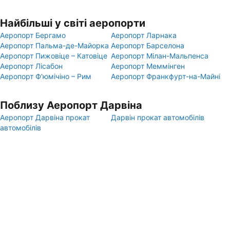
Найбільші у світі аеропорти
Аеропорт Бергамо
Аеропорт Ларнака
Аеропорт Пальма-де-Майорка
Аеропорт Барселона
Аеропорт Пижовіце – Катовіце
Аеропорт Мілан-Мальпенса
Аеропорт Лісабон
Аеропорт Меммінген
Аеропорт Ф'юмічіно – Рим
Аеропорт Франкфурт-на-Майні
Поблизу Аеропорт Дарвіна
Аеропорт Дарвіна прокат
Дарвін прокат автомобілів
автомобілів