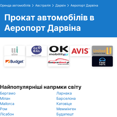
Оренда автомобілів
Австралія
Дарвін
Аеропорт Дарвіна
Прокат автомобілів в
Аеропорт Дарвіна
Найпопулярніші напрмки світу
Бергамо
Ларнака
Мілан
Барселона
Mallorca
Катовіце
Ром
Меммінген
Лісабон
Будапешт