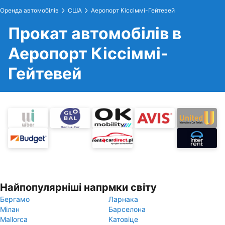
Оренда автомобілів
США
Аеропорт Кіссіммі-Гейтевей
Прокат автомобілів в
Аеропорт Кіссіммі-
Гейтевей
Найпопулярніші напрмки світу
Бергамо
Ларнака
Мілан
Барселона
Mallorca
Катовіце