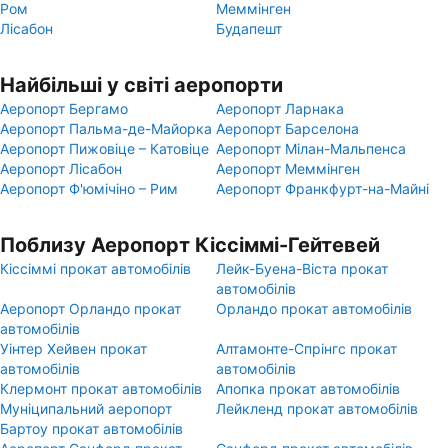
Ром
Меммінген
Лісабон
Будапешт
Найбільші у світі аеропорти
Аеропорт Бергамо
Аеропорт Ларнака
Аеропорт Пальма-де-Майорка
Аеропорт Барселона
Аеропорт Пижовіце – Катовіце
Аеропорт Мілан-Мальпенса
Аеропорт Лісабон
Аеропорт Меммінген
Аеропорт Ф'юмічіно – Рим
Аеропорт Франкфурт-на-Майні
Поблизу Аеропорт Кіссіммі-Гейтевей
Кіссіммі прокат автомобілів
Лейк-Буена-Віста прокат
автомобілів
Аеропорт Орландо прокат
Орландо прокат автомобілів
автомобілів
Уінтер Хейвен прокат
Алтамонте-Спрінгс прокат
автомобілів
автомобілів
Клермонт прокат автомобілів
Апопка прокат автомобілів
Муніципальний аеропорт
Лейкленд прокат автомобілів
Бартоу прокат автомобілів