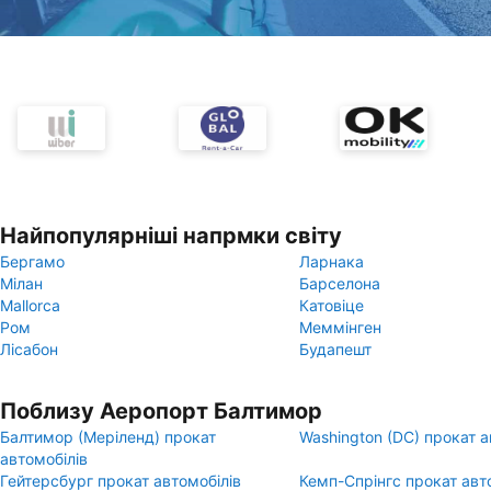
Найпопулярніші напрмки світу
Бергамо
Ларнака
Мілан
Барселона
Mallorca
Катовіце
Ром
Меммінген
Лісабон
Будапешт
Поблизу Аеропорт Балтимор
Балтимор (Меріленд) прокат
Washington (DC) прокат а
автомобілів
Гейтерсбург прокат автомобілів
Кемп-Спрінгс прокат авт