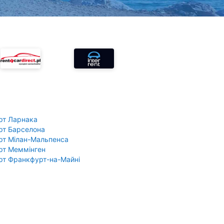
рт Ларнака
рт Барселона
рт Мілан-Мальпенса
рт Меммінген
рт Франкфурт-на-Майні