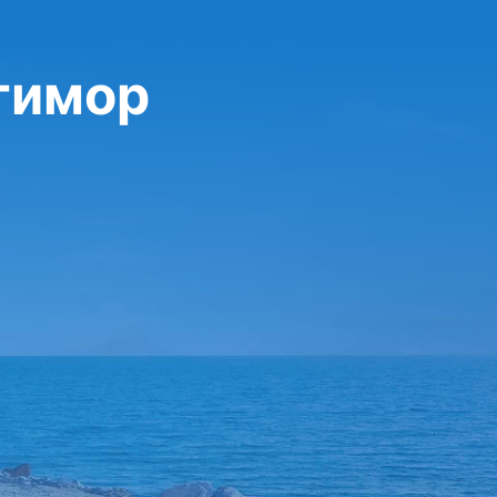
лтимор