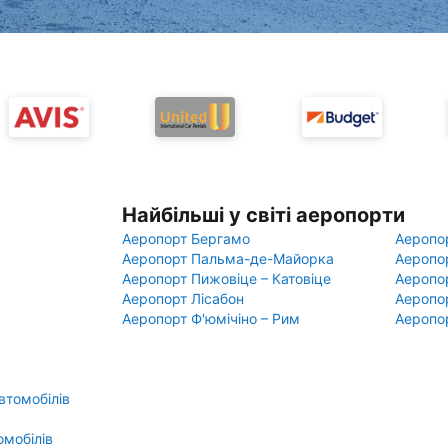
Найбільші у світі аеропорти
Аеропорт Бергамо
Аеропо
Аеропорт Пальма-де-Майорка
Аеропо
Аеропорт Пижовіце – Катовіце
Аеропо
Аеропорт Лісабон
Аеропо
Аеропорт Ф'юмічіно – Рим
Аеропо
втомобілів
омобілів