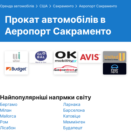
Оренда автомобілів
США
Сакраменто
Аеропорт Сакраменто
Прокат автомобілів в
Аеропорт Сакраменто
Найпопулярніші напрмки світу
Бергамо
Ларнака
Мілан
Барселона
Mallorca
Катовіце
Ром
Меммінген
Лісабон
Будапешт