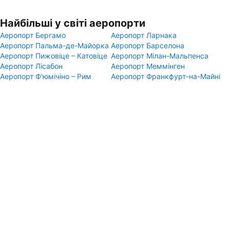
Найбільші у світі аеропорти
Аеропорт Бергамо
Аеропорт Ларнака
Аеропорт Пальма-де-Майорка
Аеропорт Барселона
Аеропорт Пижовіце – Катовіце
Аеропорт Мілан-Мальпенса
Аеропорт Лісабон
Аеропорт Меммінген
Аеропорт Ф'юмічіно – Рим
Аеропорт Франкфурт-на-Майні