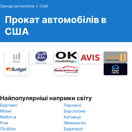
Оренда автомобілів
США
Прокат автомобілів в
США
Найпопулярніші напрмки світу
Бергамо
Ларнака
Мілан
Барселона
Mallorca
Катовіце
Ром
Меммінген
Лісабон
Будапешт