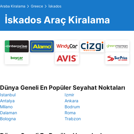
Araba Kiralama
Greece
İskados
İskados Araç Kiralama
Dünya Geneli En Popüler Seyahat Noktaları
Istanbul
Izmir
Antalya
Ankara
Milano
Bodrum
Dalaman
Roma
Bologna
Trabzon