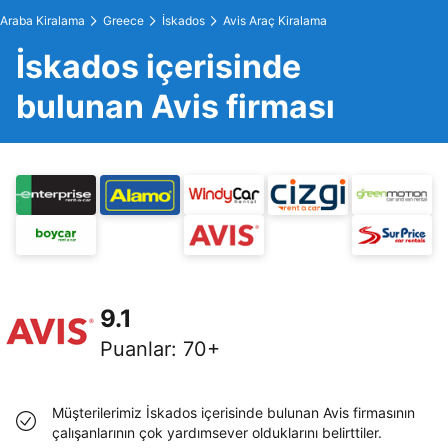
Araba Kiralama
Greece
İskados
Avis Araç Kiralama
İskados içerisinde
bulunan Avis firması
9.1
Puanlar
:
70+
Müşterilerimiz İskados içerisinde bulunan Avis firmasının
çalışanlarının çok yardımsever olduklarını belirttiler.