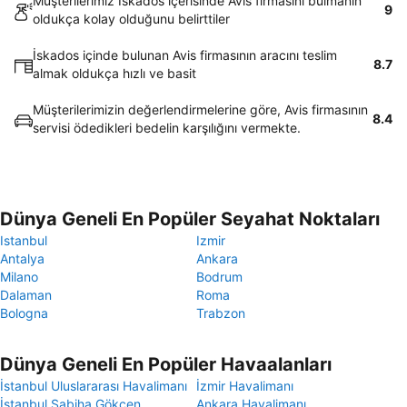
Müşterilerimiz İskados içerisinde Avis firmasını bulmanın
9
oldukça kolay olduğunu belirttiler
İskados içinde bulunan Avis firmasının aracını teslim
8.7
almak oldukça hızlı ve basit
Müşterilerimizin değerlendirmelerine göre, Avis firmasının
8.4
servisi ödedikleri bedelin karşılığını vermekte.
Dünya Geneli En Popüler Seyahat Noktaları
Istanbul
Izmir
Antalya
Ankara
Milano
Bodrum
Dalaman
Roma
Bologna
Trabzon
Dünya Geneli En Popüler Havaalanları
İstanbul Uluslararası Havalimanı
İzmir Havalimanı
İstanbul Sabiha Gökçen
Ankara Havalimanı