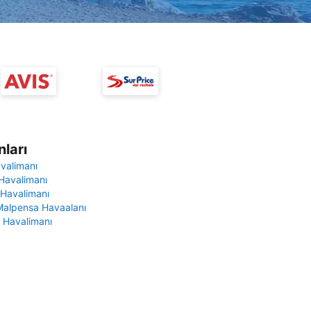
ları
avalimanı
Havalimanı
 Havalimanı
Malpensa Havaalanı
 Havalimanı