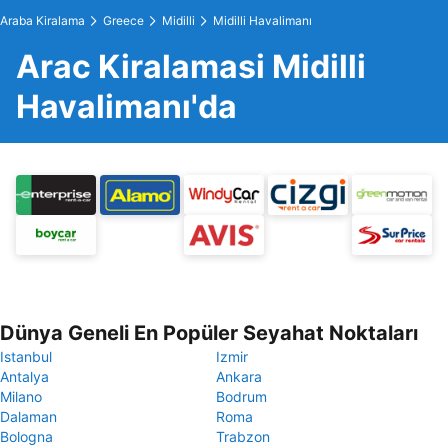
Araba Kiralama
Greece
Midilli
Midilli Havalimanı
Arac Kiralamasi Midilli
Havalimanı'da
Dünya Geneli En Popüler Seyahat Noktaları
Istanbul
Izmir
Antalya
Ankara
Milano
Bodrum
Dalaman
Roma
Bologna
Trabzon