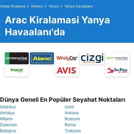
Araba Kiralama
Greece
Yanya
Yanya Havaalanı
Arac Kiralamasi Yanya
Havaalanı'da
Dünya Geneli En Popüler Seyahat Noktaları
Istanbul
Izmir
Antalya
Ankara
Milano
Bodrum
Dalaman
Roma
Bologna
Trabzon