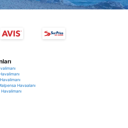
ları
avalimanı
Havalimanı
 Havalimanı
Malpensa Havaalanı
 Havalimanı