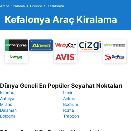
Araba Kiralama
Greece
Kefalonya
Kefalonya Araç Kiralama
Dünya Geneli En Popüler Seyahat Noktaları
Istanbul
Izmir
Antalya
Ankara
Milano
Bodrum
Dalaman
Roma
Bologna
Trabzon