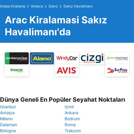
Araba Kiralama
Greece
Sakız
Sakız Havalimanı
Arac Kiralamasi Sakız
Havalimanı'da
Dünya Geneli En Popüler Seyahat Noktaları
Istanbul
Izmir
Antalya
Ankara
Milano
Bodrum
Dalaman
Roma
Bologna
Trabzon