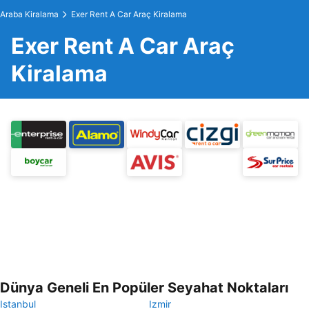
Araba Kiralama
Exer Rent A Car Araç Kiralama
Exer Rent A Car Araç
Kiralama
Dünya Geneli En Popüler Seyahat Noktaları
Istanbul
Izmir