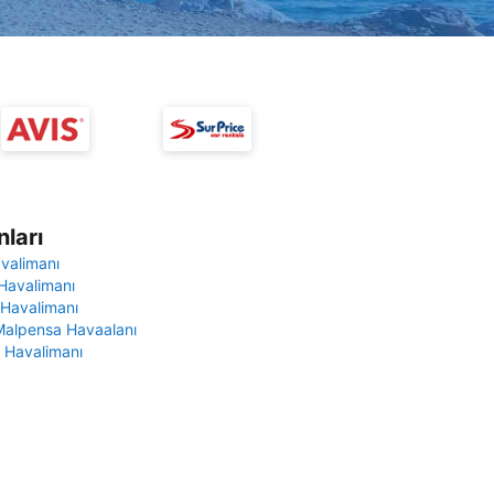
ları
avalimanı
Havalimanı
 Havalimanı
Malpensa Havaalanı
 Havalimanı