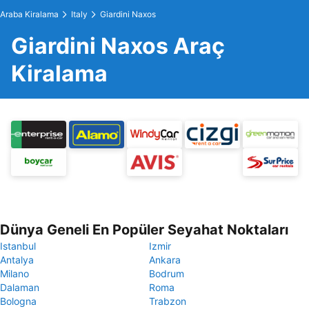
Araba Kiralama
Italy
Giardini Naxos
Giardini Naxos Araç
Kiralama
Dünya Geneli En Popüler Seyahat Noktaları
Istanbul
Izmir
Antalya
Ankara
Milano
Bodrum
Dalaman
Roma
Bologna
Trabzon