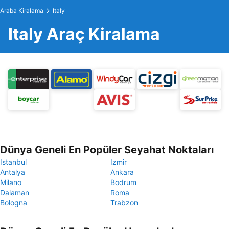
Araba Kiralama
Italy
Italy Araç Kiralama
Dünya Geneli En Popüler Seyahat Noktaları
Istanbul
Izmir
Antalya
Ankara
Milano
Bodrum
Dalaman
Roma
Bologna
Trabzon