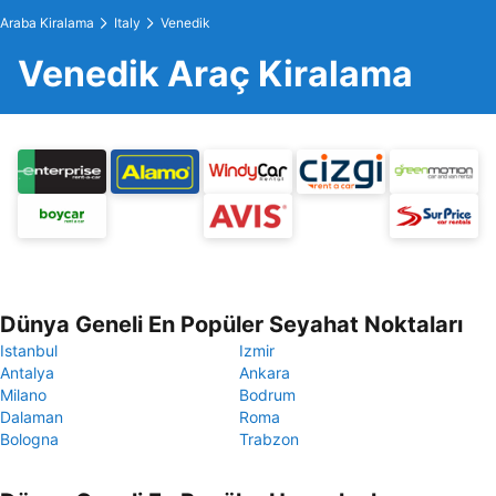
Araba Kiralama
Italy
Venedik
Venedik Araç Kiralama
Dünya Geneli En Popüler Seyahat Noktaları
Istanbul
Izmir
Antalya
Ankara
Milano
Bodrum
Dalaman
Roma
Bologna
Trabzon