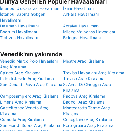
Dünya Geneli En Popüler Havaalanları
İstanbul Uluslararası Havalimanı
İzmir Havalimanı
İstanbul Sabiha Gökçen
Ankara Havalimanı
Havalimanı
Dalaman Havalimanı
Antalya Havalimanı
Bodrum Havalimanı
Milano Malpensa Havaalanı
Trabzon Havalimanı
Bologna Havalimanı
Venedik'nın yakınında
Venedik Marco Polo Havaalanı
Mestre Araç Kiralama
Araç Kiralama
Spinea Araç Kiralama
Treviso Havaalanı Araç Kiralama
Lido di Jesolo Araç Kiralama
Treviso Araç Kiralama
San Dona di Piave Araç Kiralama
S. Anna Di Chioggia Araç
Kiralama
Camposampiero Araç Kiralama
Padova Araç Kiralama
Limena Araç Kiralama
Bagnoli Araç Kiralama
Castelfranco Veneto Araç
Montegrotto Terme Araç
Kiralama
Kiralama
Cornuda Araç Kiralama
Conegliano Araç Kiralama
San Fior di Sopra Araç Kiralama
Portogruaro Araç Kiralama