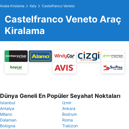
Araba Kiralama
Italy
Castelfranco Veneto
Castelfranco Veneto Araç
Kiralama
Dünya Geneli En Popüler Seyahat Noktaları
Istanbul
Izmir
Antalya
Ankara
Milano
Bodrum
Dalaman
Roma
Bologna
Trabzon