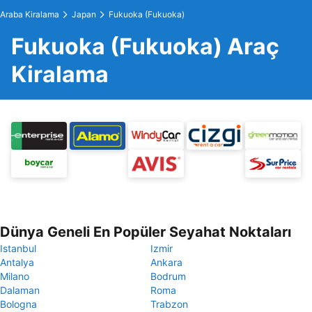
Araba Kiralama
Japan
Fukuoka (Fukuoka)
Fukuoka (Fukuoka) Araç
Kiralama
Dünya Geneli En Popüler Seyahat Noktaları
Istanbul
Izmir
Antalya
Ankara
Milano
Bodrum
Dalaman
Roma
Bologna
Trabzon