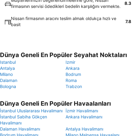
Müşterilerimizin değerlendirmelerine göre, Nissan
8.3
firmasının servisi ödedikleri bedelin karşılığını vermekte.
Nissan firmasının aracını teslim almak oldukça hızlı ve
7.8
basit
Dünya Geneli En Popüler Seyahat Noktaları
Istanbul
Izmir
Antalya
Ankara
Milano
Bodrum
Dalaman
Roma
Bologna
Trabzon
Dünya Geneli En Popüler Havaalanları
İstanbul Uluslararası Havalimanı
İzmir Havalimanı
İstanbul Sabiha Gökçen
Ankara Havalimanı
Havalimanı
Dalaman Havalimanı
Antalya Havalimanı
Bodrum Havalimanı
Milano Malpensa Havaalanı