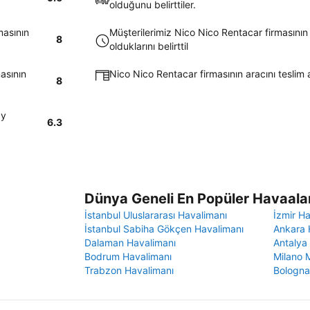
olduğunu belirttiler.
masının
Müşterilerimiz Nico Nico Rentacar firmasının
8
olduklarını belirttil
asının
Nico Nico Rentacar firmasının aracını teslim 
8
ay
6.3
Dünya Geneli En Popüler Havaalan
İstanbul Uluslararası Havalimanı
İzmir H
İstanbul Sabiha Gökçen Havalimanı
Ankara 
Dalaman Havalimanı
Antalya
Bodrum Havalimanı
Milano 
Trabzon Havalimanı
Bologna