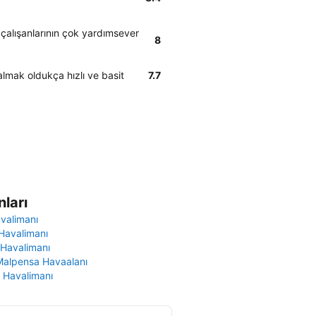
 çalışanlarının çok yardımsever
8
almak oldukça hızlı ve basit
7.7
ları
avalimanı
Havalimanı
 Havalimanı
Malpensa Havaalanı
 Havalimanı