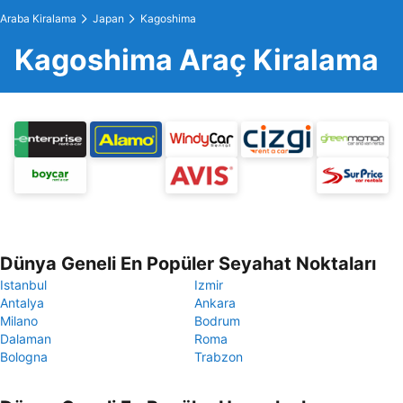
Araba Kiralama
Japan
Kagoshima
Kagoshima Araç Kiralama
Dünya Geneli En Popüler Seyahat Noktaları
Istanbul
Izmir
Antalya
Ankara
Milano
Bodrum
Dalaman
Roma
Bologna
Trabzon