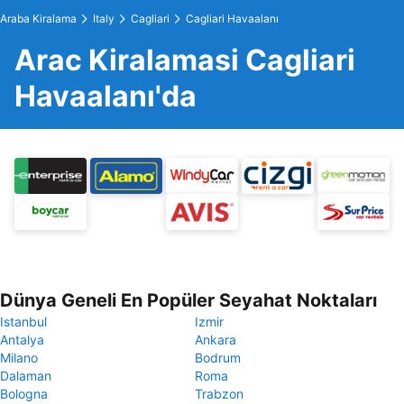
Araba Kiralama
Italy
Cagliari
Cagliari Havaalanı
Arac Kiralamasi Cagliari
Havaalanı'da
Dünya Geneli En Popüler Seyahat Noktaları
Istanbul
Izmir
Antalya
Ankara
Milano
Bodrum
Dalaman
Roma
Bologna
Trabzon