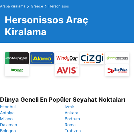
Araba Kiralama
Greece
Hersonissos
Hersonissos Araç
Kiralama
Dünya Geneli En Popüler Seyahat Noktaları
Istanbul
Izmir
Antalya
Ankara
Milano
Bodrum
Dalaman
Roma
Bologna
Trabzon