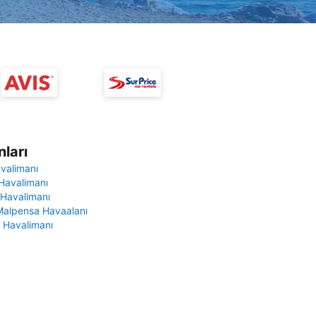
ları
avalimanı
Havalimanı
 Havalimanı
Malpensa Havaalanı
 Havalimanı