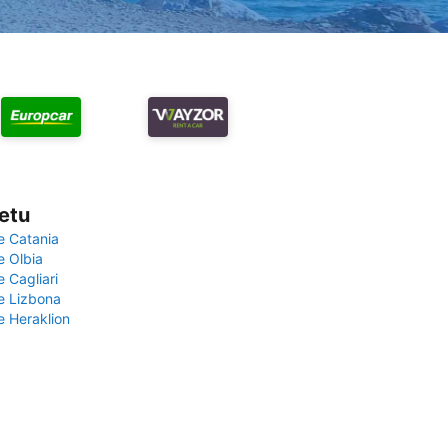
vetu
e Catania
e Olbia
e Cagliari
če Lizbona
e Heraklion