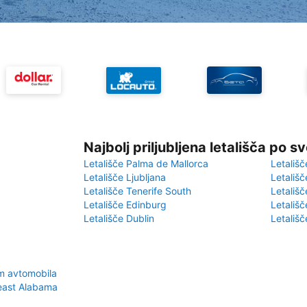
Najbolj priljubljena letališča po s
Letališče Palma de Mallorca
Letališč
Letališče Ljubljana
Letališč
Letališče Tenerife South
Letališč
Letališče Edinburg
Letališ
Letališče Dublin
Letališč
m avtomobila
heast Alabama