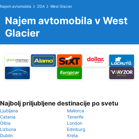
Najem avtomobila
ZDA
West Glacier
Najem avtomobila v West
Glacier
Najbolj priljubljene destinacije po svetu
Ljubljana
Mallorca
Catania
Tenerife
Olbia
London
Lizbona
Edinburg
Dublin
Kreta