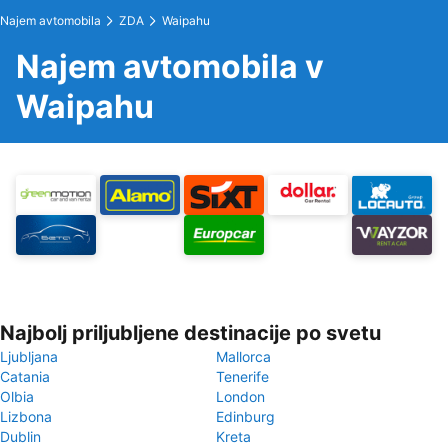
Najem avtomobila
ZDA
Waipahu
Najem avtomobila v
Waipahu
Najbolj priljubljene destinacije po svetu
Ljubljana
Mallorca
Catania
Tenerife
Olbia
London
Lizbona
Edinburg
Dublin
Kreta