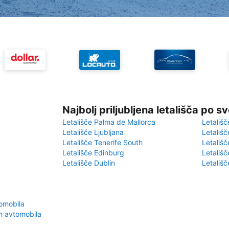
Najbolj priljubljena letališča po s
Letališče Palma de Mallorca
Letališč
Letališče Ljubljana
Letališč
Letališče Tenerife South
Letališč
Letališče Edinburg
Letališ
Letališče Dublin
Letališč
omobila
m avtomobila