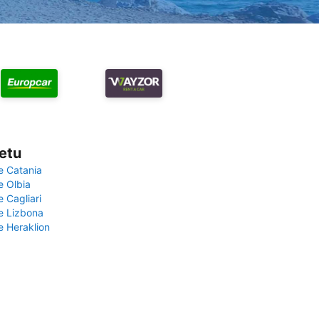
vetu
e Catania
e Olbia
e Cagliari
če Lizbona
e Heraklion