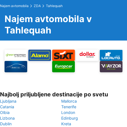
Najem avtomobila
ZDA
Tahlequah
Najem avtomobila v
Tahlequah
Najbolj priljubljene destinacije po svetu
Ljubljana
Mallorca
Catania
Tenerife
Olbia
London
Lizbona
Edinburg
Dublin
Kreta