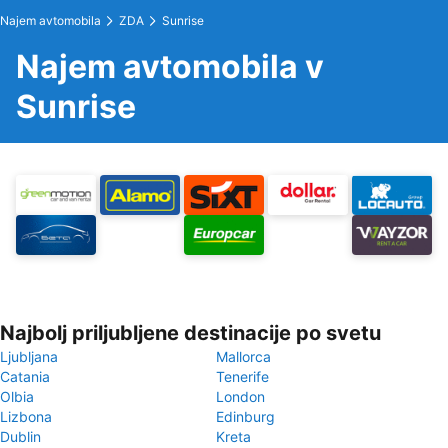
Najem avtomobila
ZDA
Sunrise
Najem avtomobila v
Sunrise
Najbolj priljubljene destinacije po svetu
Ljubljana
Mallorca
Catania
Tenerife
Olbia
London
Lizbona
Edinburg
Dublin
Kreta