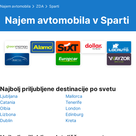
Najem avtomobila
ZDA
Sparti
Najem avtomobila v Sparti
Najbolj priljubljene destinacije po svetu
Ljubljana
Mallorca
Catania
Tenerife
Olbia
London
Lizbona
Edinburg
Dublin
Kreta