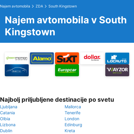
Najem avtomobila
ZDA
South Kingstown
Najem avtomobila v South
Kingstown
Najbolj priljubljene destinacije po svetu
Ljubljana
Mallorca
Catania
Tenerife
Olbia
London
Lizbona
Edinburg
Dublin
Kreta