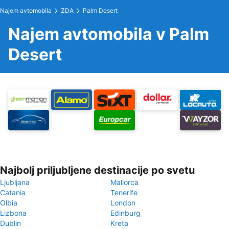
Najem avtomobila
ZDA
Palm Desert
Najem avtomobila v Palm
Desert
Najbolj priljubljene destinacije po svetu
Ljubljana
Mallorca
Catania
Tenerife
Olbia
London
Lizbona
Edinburg
Dublin
Kreta