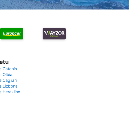
vetu
e Catania
e Olbia
e Cagliari
če Lizbona
e Heraklion