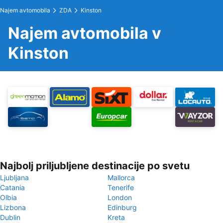
Najem avtomobila
ZDA
Kinston
Najem avtomobila v
Kinston
Najbolj priljubljene destinacije po svetu
Ljubljana
Mallorca
Catania
Tenerife
Olbia
London
Lizbona
Edinburg
Dublin
Kreta