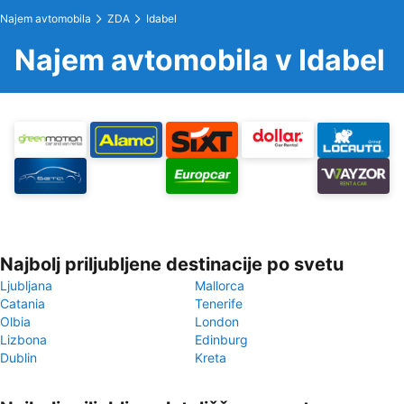
Najem avtomobila
ZDA
Idabel
Najem avtomobila v Idabel
Najbolj priljubljene destinacije po svetu
Ljubljana
Mallorca
Catania
Tenerife
Olbia
London
Lizbona
Edinburg
Dublin
Kreta