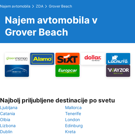
Najem avtomobila
ZDA
Grover Beach
Najem avtomobila v
Grover Beach
Najbolj priljubljene destinacije po svetu
Ljubljana
Mallorca
Catania
Tenerife
Olbia
London
Lizbona
Edinburg
Dublin
Kreta