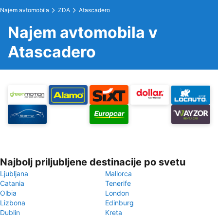
Najem avtomobila
ZDA
Atascadero
Najem avtomobila v
Atascadero
Najbolj priljubljene destinacije po svetu
Ljubljana
Mallorca
Catania
Tenerife
Olbia
London
Lizbona
Edinburg
Dublin
Kreta