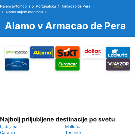
Najem avtomobila
Portugalska
Armacao de Pera
Alamo najem avtomobila
Alamo v Armacao de Pera
Najbolj priljubljene destinacije po svetu
Ljubljana
Mallorca
Catania
Tenerife