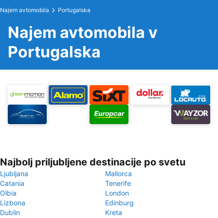
Najem avtomobila
Portugalska
Najem avtomobila v
Portugalska
Najbolj priljubljene destinacije po svetu
Ljubljana
Mallorca
Catania
Tenerife
Olbia
London
Lizbona
Edinburg
Dublin
Kreta