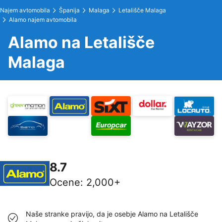
Najem avtomobila
Španija
Malaga
Letališče Malaga
Alamo najem avtomobila
Alamo na Letališče
Malaga
8.7
Ocene
:
2,000+
Naše stranke pravijo, da je osebje Alamo na Letališče